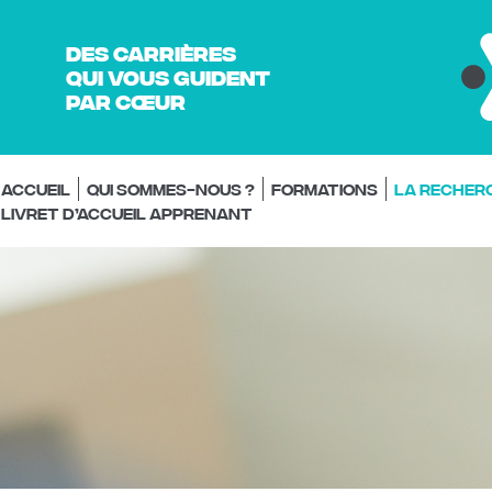
Des carrières
qui vous guident
par cœur
Accueil
Qui sommes-nous ?
Formations
La recher
Livret d’accueil Apprenant