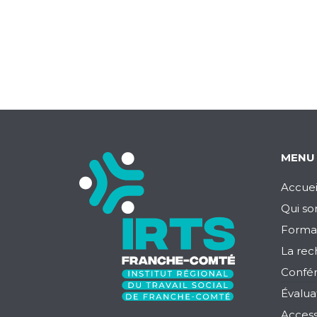
MENU
Accuei
Qui s
Forma
La rec
Confé
Évalua
Access