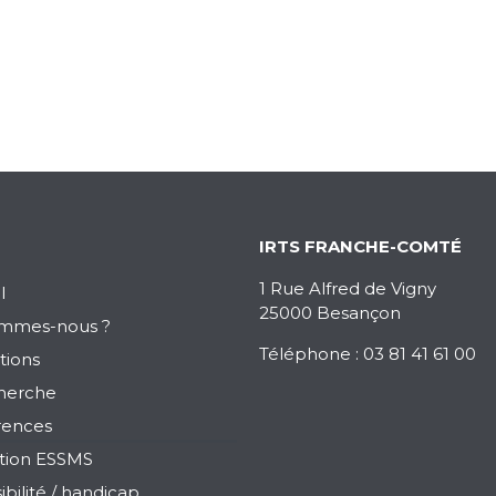
IRTS FRANCHE-COMTÉ
1 Rue Alfred de Vigny
l
25000 Besançon
ommes-nous ?
Téléphone : 03 81 41 61 00
tions
herche
rences
tion ESSMS
ibilité / handicap