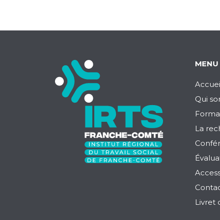
MENU
Accuei
Qui s
Forma
La rec
Confé
Évalua
Access
Contac
Livret