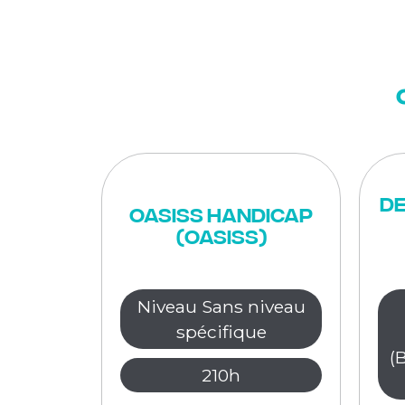
De
OASISS Handicap
(OASISS)
Niveau Sans niveau
spécifique
(
210h