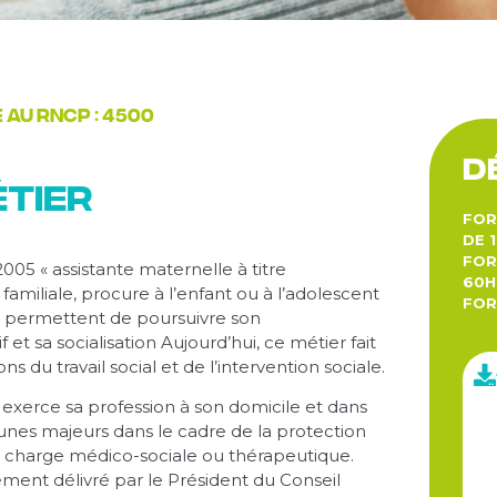
au rncp : 4500
D
étier
FOR
DE 
FOR
2005 « assistante maternelle à titre
60H
amiliale, procure à l’enfant ou à l’adolescent
FOR
 lui permettent de poursuivre son
t sa socialisation Aujourd’hui, ce métier fait
 du travail social et de l’intervention sociale.
qui exerce sa profession à son domicile et dans
eunes majeurs dans le cadre de la protection
n charge médico-sociale ou thérapeutique.
grément délivré par le Président du Conseil