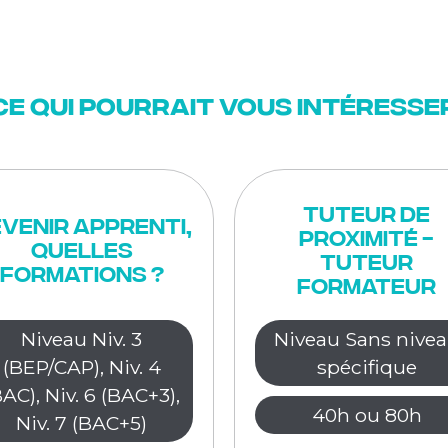
Ce qui pourrait vous intéresse
Tuteur de
venir apprenti,
proximité -
quelles
Tuteur
formations ?
Formateur
Niveau Niv. 3
Niveau Sans nive
(BEP/CAP), Niv. 4
spécifique
BAC), Niv. 6 (BAC+3),
40h ou 80h
Niv. 7 (BAC+5)