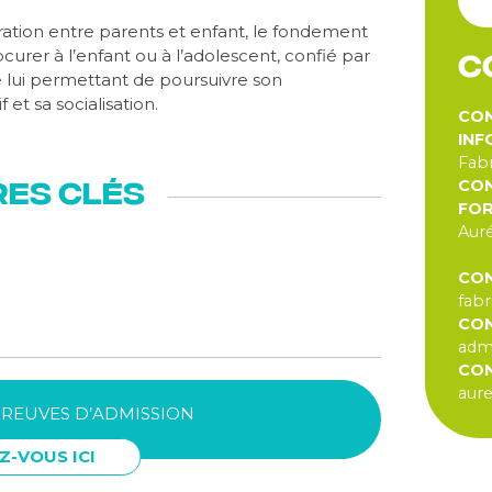
ation entre parents et enfant, le fondement
rocurer à l’enfant ou à l’adolescent, confié par
C
ie lui permettant de poursuivre son
et sa socialisation.
CON
INF
Fabr
CON
res clés
FOR
Auré
CON
fabr
CON
admi
CON
aure
PREUVES D’ADMISSION
Z-VOUS ICI