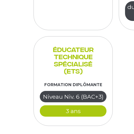
du
Éducateur
Technique
Spécialisé
(ETS)
FORMATION DIPLÔMANTE
Niveau Niv. 6 (BAC+3)
3 ans