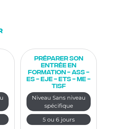
r
Préparer son
entrée en
formation - ASS -
ES - EJE - ETS - ME -
TISF
au
Niveau Sans niveau
spécifique
5 ou 6 jours