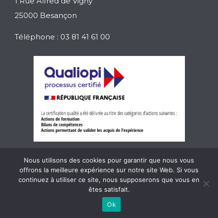
1 Rue Alfred de Vigny
25000 Besançon
Téléphone : 03 81 41 61 00
Nous utilisons des cookies pour garantir que nous vous
Mentions légales
Charte intervenants
CGV
offrons la meilleure expérience sur notre site Web. Si vous
continuez à utiliser ce site, nous supposerons que vous en
Charte RGPD Étudiants / Stagiaires / Candidats
êtes satisfait.
Charte RGPD Partenaires
Politique de confidentialité
Ok
UNE RÉALISATION - AGENCE LES INSOLENTS